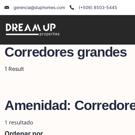
Skip
gerencia@duphomes.com
(+506) 8503-5445
to
content
Corredores grandes
1 Result
Amenidad:
Corredor
1 resultado
Ordenar por