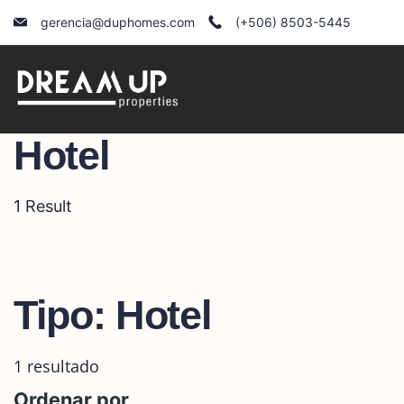
Skip
gerencia@duphomes.com
(+506) 8503-5445
to
content
Hotel
1 Result
Tipo:
Hotel
1 resultado
Ordenar por