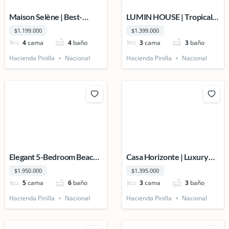
Maison Selène | Best-
LUMIN HOUSE | Tropical
Priced Luxury Home
Modern Retreat in
$1.199.000
$1.399.000
Hacienda Pinilla – Just
4
cama
4
baño
3
cama
3
baño
Steps from the Beach
Hacienda Pinilla
Nacional
Hacienda Pinilla
Nacional
Elegant 5-Bedroom Beach
Casa Horizonte | Luxury
Estate | Las Raíces
Golf-Front Residence in
$1.950.000
$1.395.000
Exclusive Gated
5
cama
6
baño
3
cama
3
baño
Community
Hacienda Pinilla
Nacional
Hacienda Pinilla
Nacional