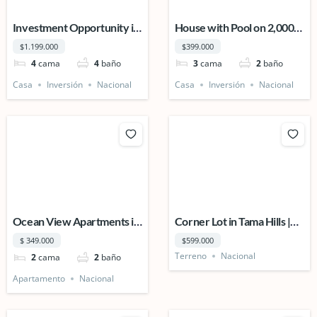
Investment Opportunity in
House with Pool on 2,000
Playa Potrero, Guanacaste,
m² Lot | Residential &
$1.199.000
$399.000
Costa Rica.
Commercial Potential.
4
cama
4
baño
3
cama
2
baño
Casa
Inversión
Nacional
Casa
Inversión
Nacional
Ocean View Apartments in
Corner Lot in Tama Hills |
the Heart of Tamarindo,
Ready for Development –
$ 349.000
$599.000
Costa Rica.
Tamarindo Costa Rica.
Terreno
Nacional
2
cama
2
baño
Apartamento
Nacional