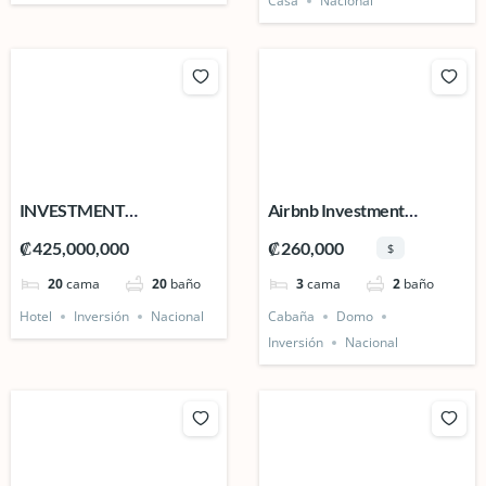
Casa
Nacional
INVESTMENT
Airbnb Investment
OPPORTUNITY – Turnkey
Opportunity – Venecia de
₡425,000,000
₡260,000
$
Hotel in Cedral, Ciudad
San Carlos, Costa Rica.
20
cama
20
baño
3
cama
2
baño
Quesada.
Hotel
Inversión
Nacional
Cabaña
Domo
Inversión
Nacional