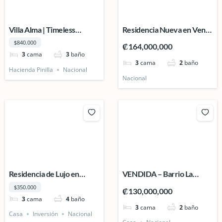
Villa Alma | Timeless
Residencia Nueva en Venta
Luxury Guanacaste
– Barrio La Tesalia, San
$840.000
₡164,000,000
Carlos.
3
cama
3
baño
3
cama
2
baño
Hacienda Pinilla
Nacional
Nacional
Residencia de Lujo en
VENDIDA – Barrio La
Condominio – La Fortuna,
Abundancia, Ciudad
$350.000
₡130,000,000
San Carlos.
Quesada, San Carlos.
3
cama
4
baño
3
cama
2
baño
Casa
Inversión
Nacional