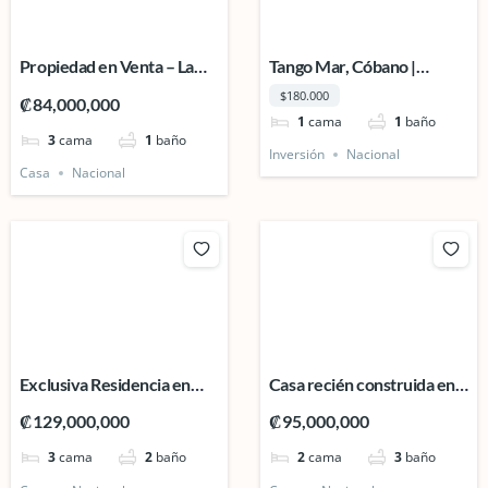
Propiedad en Venta – La
Tango Mar, Cóbano |
Casuela, Barrio El Campo,
Beachside Lot with Studio
$180.000
₡84,000,000
Ciudad Quesada.
& Development Potential
1
cama
1
baño
3
cama
1
baño
Inversión
Nacional
Casa
Nacional
Exclusiva Residencia en
Casa recién construida en
Venta – San Rafael, Ciudad
Florencia de San Carlos.
₡129,000,000
₡95,000,000
Quesada.
3
cama
2
baño
2
cama
3
baño