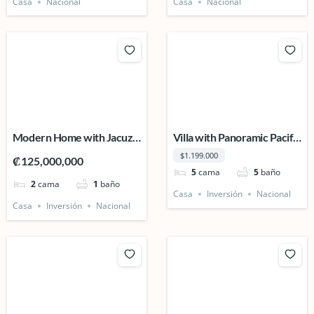
Casa
Nacional
Casa
Nacional
Modern Home with Jacuzzi
Villa with Panoramic Pacific
in EcoQuintas, La Fortuna,
Ocean Views, Playa
$1.199.000
₡125,000,000
San Carlos.
Grande, Guanacaste.
5
cama
5
baño
2
cama
1
baño
Casa
Inversión
Nacional
Casa
Inversión
Nacional