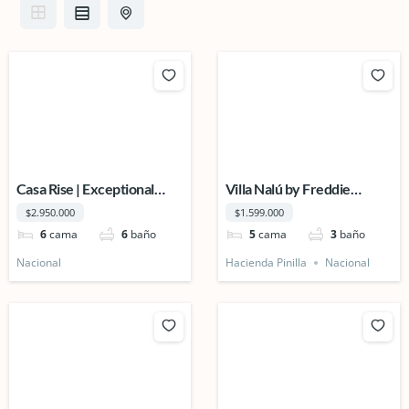
Casa Rise | Exceptional
Villa Nalú by Freddie
Ocean View Estate in
Builders | Hacienda Pinilla
$2.950.000
$1.599.000
Pacific Heights
6
cama
6
baño
5
cama
3
baño
Nacional
Hacienda Pinilla
Nacional