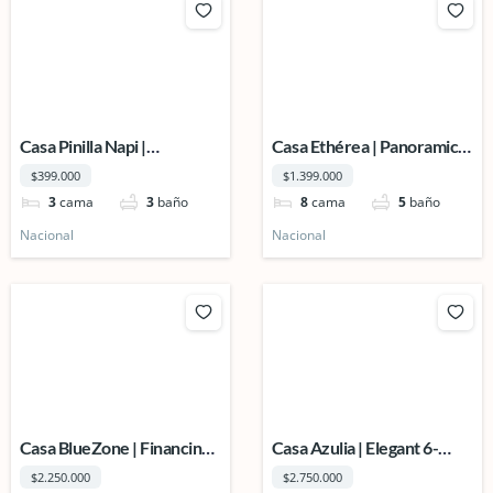
Casa Pinilla Napi |
Casa Ethérea | Panoramic
Contemporary Tropical
Ocean & Volcano View
$399.000
$1.399.000
Living in a High-Growth
Estate in Lomas del Mar
3
cama
3
baño
8
cama
5
baño
Coastal Area
Nacional
Nacional
Casa BlueZone | Financing
Casa Azulia | Elegant 6-
up to 85% + Property
Bedroom
$2.250.000
$2.750.000