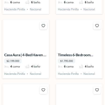
Management Included
6
cama
6
baño
6
cama
6
baño
Hacienda Pinilla
Nacional
Hacienda Pinilla
Nacional
Casa Aura | 4-Bed Haven of
Timeless 6-Bedroom
Elegance
Spanish Colonial Estate |
$2.199.000
$1.795.000
Casa Orquídea
4
cama
4
baño
6
cama
4
baño
Hacienda Pinilla
Nacional
Hacienda Pinilla
Nacional